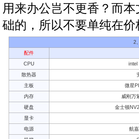
用来办公岂不更香？而本
础的，所以不要单纯在价
2
配件
CPU
int
散热器
主板
微星PR
内存
威刚万紫千
硬盘
金士顿NV2 
显卡
电源
航嘉