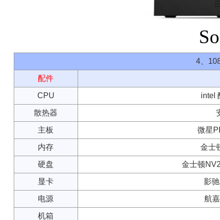
So
4、1
配件
CPU
inte
散热器
主板
微星PR
内存
金士顿 
硬盘
金士顿NV2 
显卡
影驰G
电源
航嘉
机箱