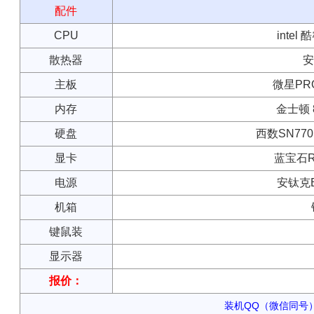
配件
CPU
intel 
散热器
安
主板
微星PRO
内存
金士顿 8
硬盘
西数SN770 
显卡
蓝宝石RX
电源
安钛克B
机箱
键鼠装
显示器
报价：
装机QQ（微信同号）：