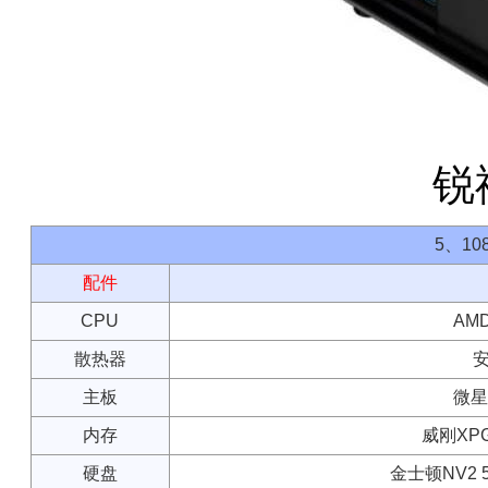
锐
5、1
配件
CPU
AMD
散热器
安
主板
微星A
内存
威刚XPG 
硬盘
金士顿NV2 5