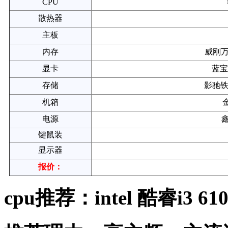
CPU
散热器
主板
内存
威刚万紫
显卡
蓝宝
存储
影驰铁
机箱
电源
鑫
键鼠装
显示器
报价：
cpu推荐：intel 酷睿i3 610