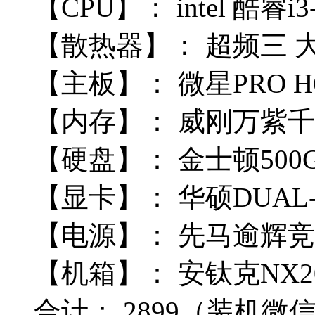
【CPU】：
intel 酷睿i
【散热器】：
超频三 大
【主板】：
微星PRO H6
【内存】：
威刚万紫千红 
【硬盘】：
金士顿500G
【显卡】：
华硕DUAL-
【电源】：
先马
逾辉竞技
【机箱】：
安钛克NX2
合计：
2899
（装机微信Q