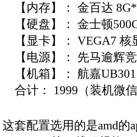
【内存】：
金百达 8G*2
【硬盘】：
金士顿500G
【显卡】：
 VEGA7
核
【电源】：
先马
逾辉竞技
【机箱】：
航嘉UB301
合计：
1999
（装机微信Q
这套配置选用的是amd的ap