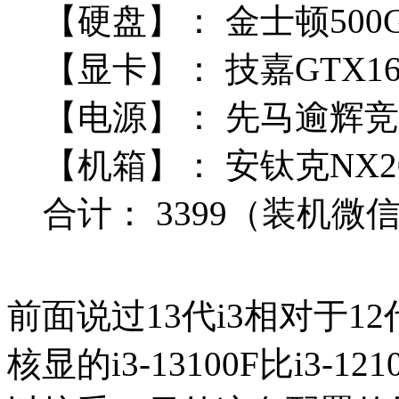
【硬盘】：
金士顿500G
【显卡】：
技嘉GTX166
【电源】：
先马
逾辉竞技
【机箱】：
安钛克NX2
合计：
3399
（装机微信Q
前面说过13代i3相对于1
核显的i3-13100F比i3-