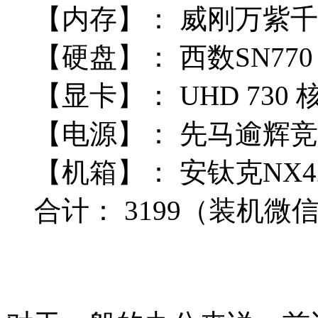
【内存】：
威刚万紫千红 
【硬盘】：
 西数SN770 
【显卡】：
UHD 730 
【电源】：
先马
逾辉竞技
【机箱】：
安钛克NX42
合计：
3199
（装机微信Q