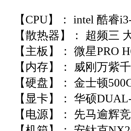
【CPU】：
intel 酷睿i
【散热器】：
超频三 大
【主板】：
微星PRO H6
【内存】：
威刚万紫千红 
【硬盘】：
金士顿500G
【显卡】：
华硕DUAL-
【电源】：
先马
逾辉竞技
【机箱】：
安钛克NX2