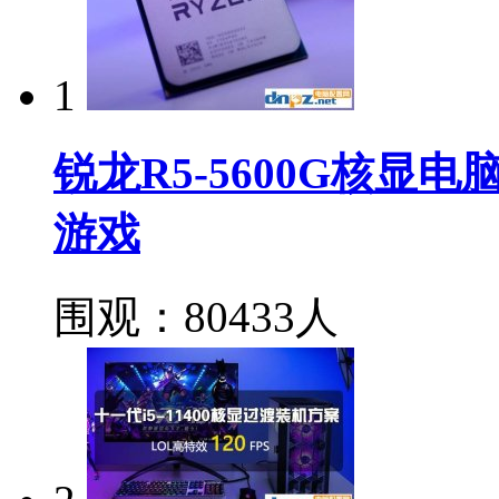
1
锐龙R5-5600G核
游戏
围观：80433人