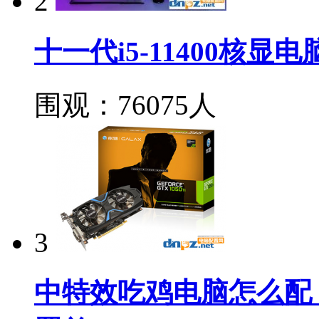
2
十一代i5-11400核显
围观：76075人
3
中特效吃鸡电脑怎么配？35