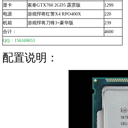
显卡
索泰GTX760 2GD5 霹雳版
1299
电源
游戏悍将红警X4 RPO400X
220
机箱
游戏悍将刀锋3+豪华版
239
合计：
4600
QQ：156169653
配置说明：