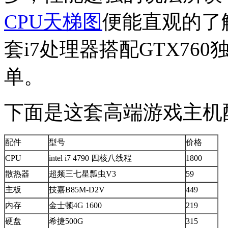
CPU天梯图
便能直观的了
套i7处理器搭配GTX76
单。
下面是这套高端游戏主机
配件
型号
价格
CPU
intel i7 4790 四核八线程
1800
散热器
超频三七星瓢虫V3
59
主板
技嘉B85M-D2V
449
内存
金士顿4G 1600
219
硬盘
希捷500G
315