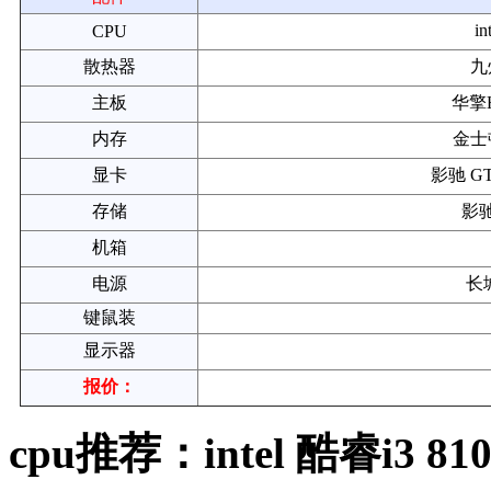
in
CPU
散热器
九
主板
华擎H
内存
金士顿
显卡
影驰 GT
存储
影驰
机箱
电源
长城
键鼠装
显示器
报价：
cpu推荐：intel 酷睿i3 810