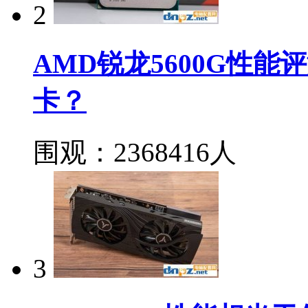
2
AMD锐龙5600G性能
卡？
围观：2368416人
3