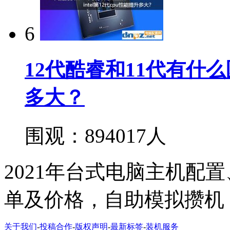
6
12代酷睿和11代有什么区
多大？
围观：894017人
2021年台式电脑主机配
单及价格，自助模拟攒机
关于我们
-
投稿合作
-
版权声明
-
最新标签
-
装机服务