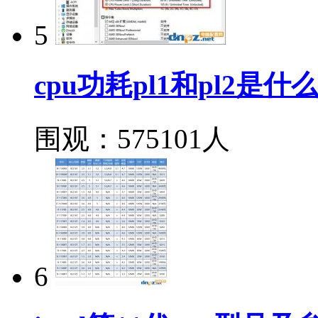
5
cpu功耗pl1和pl2是
围观：575101人
6