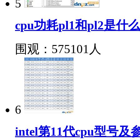
5
cpu功耗pl1和pl2是
围观：575101人
6
intel第11代cpu型号