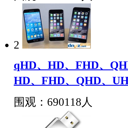
2
qHD、HD、FHD、Q
HD、FHD、QHD、U
围观：690118人