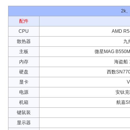
2k
配件
CPU
AMD R
散热器
九
主板
微星MAG B550M
内存
海盗船 1
硬盘
西数SN770
显卡
V
电源
安钛克B
机箱
航嘉S
键鼠装
显示器