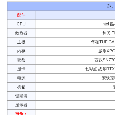
2k
配件
CPU
intel
散热器
利民 T
主板
华硕TUF GAM
内存
威刚XPG 
硬盘
西数SN770
显卡
七彩虹 战斧RTX 
电源
安钛克N
机箱
键鼠装
显示器
报价：