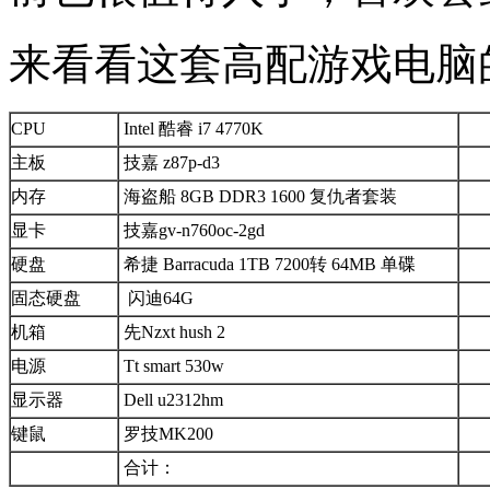
来看看这套高配游戏电脑
CPU
Intel 酷睿 i7 4770K
主板
技嘉 z87p-d3
内存
海盗船 8GB DDR3 1600 复仇者套装
显卡
技嘉gv-n760oc-2gd
硬盘
希捷 Barracuda 1TB 7200转 64MB 单碟
固态硬盘
闪迪64G
机箱
先Nzxt hush 2
电源
Tt smart 530w
显示器
Dell u2312hm
键鼠
罗技MK200
合计：