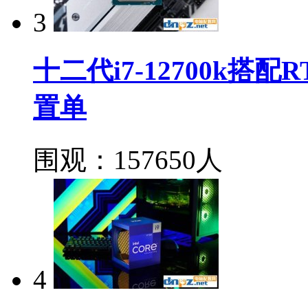
3
十二代i7-12700k搭
置单
围观：157650人
4