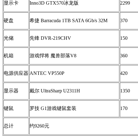
显示卡
Inno3D GTX570冰龙版
2299
硬盘
希捷 Barracuda 1TB SATA 6Gb/s 32M
370
光储
先锋 DVR-219CHV
150
机箱
游戏悍将 魔兽部落V8
360
电源供应器
ANTEC VP550P
420
显示器
戴尔 UltraSharp U2311H
1350
键鼠
罗技 G1游戏键鼠套装
170
总计
约9260元