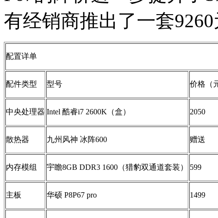
有经销商推出了一套926
配置详单
配件类型
型号
价格（
中央处理器
Intel 酷睿i7 2600K（盒）
2050
散热器
九州风神 冰阵600
赠送
内存模组
宇瞻8GB DDR3 1600（猎豹双通道套装）
599
主板
华硕 P8P67 pro
1499