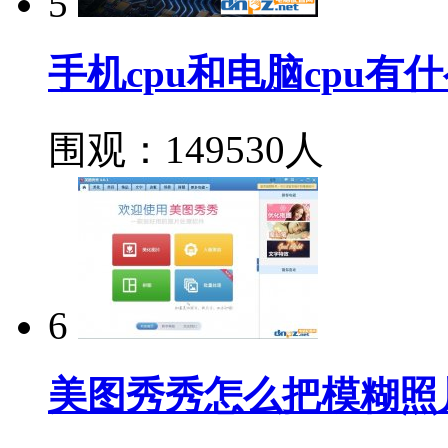
5
手机cpu和电脑cpu
围观：149530人
6
美图秀秀怎么把模糊照