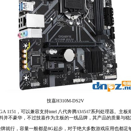
技嘉H310M-DS2V
为LGA 1151，可以兼容支持intel 八代奔腾/i3/i5/i7系列处
用料并不豪华，不过技嘉作为主板的一线品牌，其产品的质量与稳
杂牌就行，容量一般都是8G起步，对于绝大多数游戏应用也都