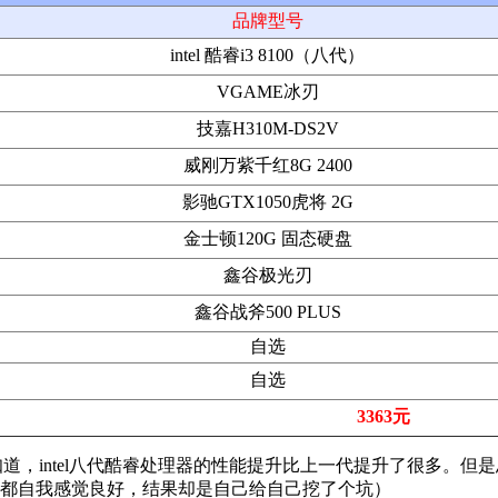
品牌型号
intel 酷睿i3 8100（八代）
VGAME冰刃
技嘉H310M-DS2V
威刚万紫千红8G 2400
影驰GTX1050虎将 2G
金士顿120G 固态硬盘
鑫谷极光刃
鑫谷战斧500 PLUS
自选
自选
3363元
都知道，intel八代酷睿处理器的性能提升比上一代提升了很多
般还都自我感觉良好，结果却是自己给自己挖了个坑）