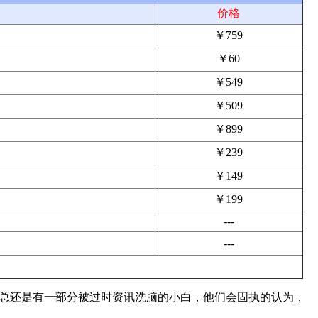
价格
￥759
￥60
￥549
￥509
￥899
￥239
￥149
￥199
---
---
。但是总还是有一部分被过时资讯洗脑的小白，他们会固执的认为，