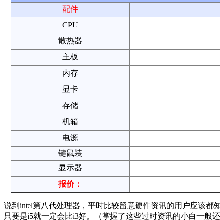
配件
CPU
散热器
主板
内存
显卡
存储
机箱
电源
键鼠装
显示器
报价：
说到intel第八代处理器，平时比较留意硬件资讯的用户应该
只要是i5就一定会比i3好。（掌握了这些过时资讯的小白一