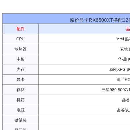
原价显卡RX6500XT搭配12
配件
品
CPU
intel 
散热器
安钛
主板
华硕H6
内存
威刚XPG 8G
显卡
迪兰RX6
存储
三星980 500G
机箱
鑫谷
电源
鑫谷战斧
键鼠装