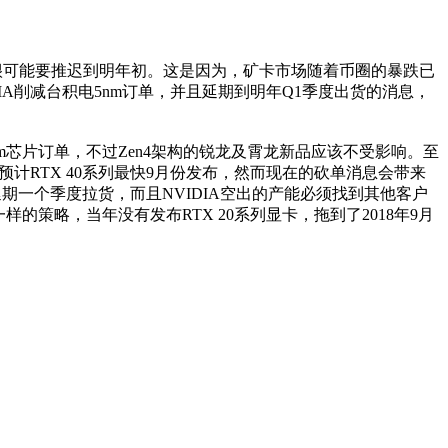
RTX 4070很可能要推迟到明年初。这是因为，矿卡市场随着币圈的暴跌已
DIA削减台积电5nm订单，并且延期到明年Q1季度出货的消息，
nm芯片订单，不过Zen4架构的锐龙及霄龙新品应该不受影响。至
预计RTX 40系列最快9月份发布，然而现在的砍单消息会带来
延期一个季度拉货，而且NVIDIA空出的产能必须找到其他客户
样的策略，当年没有发布RTX 20系列显卡，拖到了2018年9月