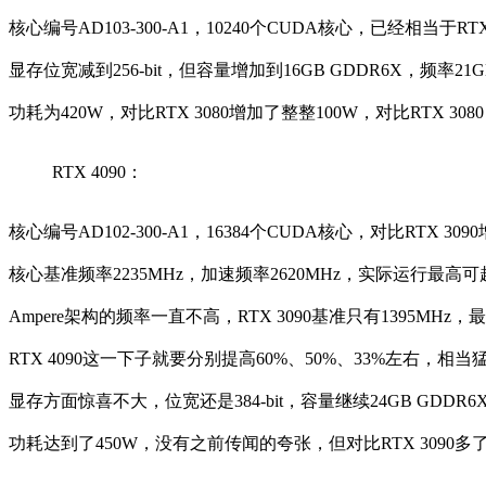
核心编号AD103-300-A1，10240个CUDA核心，已经相当于RTX
显存位宽减到256-bit，但容量增加到16GB GDDR6X，频率21G
功耗为420W，对比RTX 3080增加了整整100W，对比RTX 3080
RTX 4090：
核心编号AD102-300-A1，16384个CUDA核心，对比RTX 30
核心基准频率2235MHz，加速频率2620MHz，实际运行最高可超
Ampere架构的频率一直不高，RTX 3090基准只有1395MHz，
RTX 4090这一下子就要分别提高60%、50%、33%左右，相
显存方面惊喜不大，位宽还是384-bit，容量继续24GB GDDR6
功耗达到了450W，没有之前传闻的夸张，但对比RTX 3090多了整