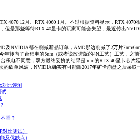
1月、RTX 4070 12月、RTX 4060 1月。不过根据资料显示，
，但是那些等待RTX 40显卡的玩家可能会失望，最近传出NVI
及NVIDIA都在削减新品订单，AMD那边削减了2万片7nm/6
，今年转向了台积电的5nm（或者说改进版的4N工艺）工艺，之前
台积电不同意，双方最终妥协的结果是5nm的RTX 40显卡芯片
的砍单风波，NVIDIA确实有可能跟2017年矿卡崩盘之后采取一
00x对比评测
测试
试
平？
er香不香？
性能对比测试）
的性能及优缺点）