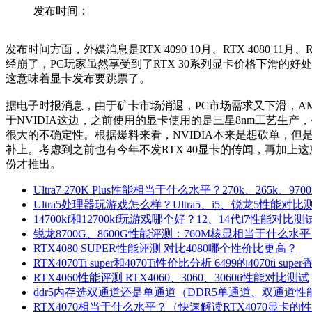
发布时间：
发布时间方面，外媒消息是RTX 4090 10月、RTX 4080 1
经崩了，PC玩家虽然享受到了RTX 30系列显卡价格下滑的好处
这意味着显卡发布要跳票了。
据电子时报消息，由于矿卡市场消退，PC市场需求又下滑，AMD
于NVIDIA这边，之前使用的显卡使用的是三星8nm工艺生产
很大的不确定性。根据爆料来看，NVIDIA本来是想砍单，但是
补上。考虑到之前也有今年不发RTX 40显卡的传闻，再加上这次
份才推出。
Ultra7 270K Plus性能相当于什么水平？270k、265k、97
Ultra5处理器玩游戏怎么样？Ultra5、i5、锐龙5性能对比
14700kf和12700kf玩游戏哪个好？12、14代i7性能对比测
锐龙8700G、8600G性能评测：760M核显相当于什么水
RTX4080 SUPER性能评测 对比4080哪个性价比更高？
RTX4070Ti super和4070Ti性价比分析 6499的4070ti sup
RTX4060性能评测 RTX4060、3060、3060ti性能对比测试
ddr5内存选双通道还是单通道（DDR5单通道、双通道
RTX4070相当于什么水平？（快速解读RTX4070显卡