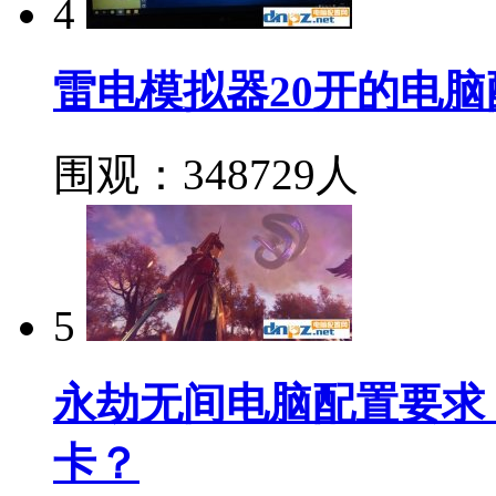
4
雷电模拟器20开的电脑
围观：348729人
5
永劫无间电脑配置要求
卡？