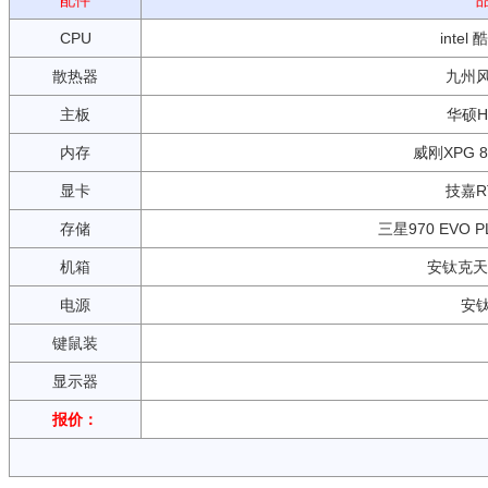
配件
CPU
intel 
散热器
九州风
主板
华硕H6
内存
威刚XPG 8G
显卡
技嘉RT
存储
三星970 EVO PL
机箱
安钛克天龙
电源
安钛
键鼠装
显示器
报价：