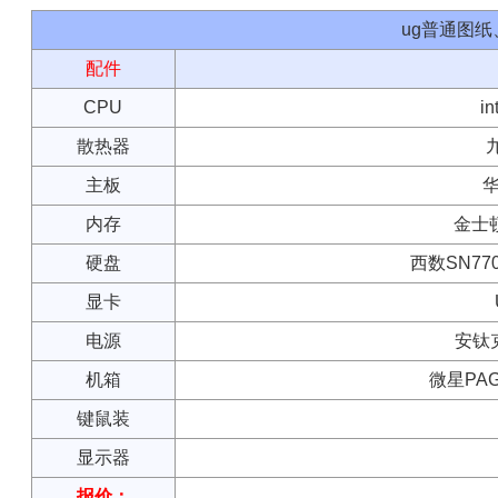
ug普通图
配件
CPU
in
散热器
主板
华
内存
金士顿 
硬盘
西数SN770
显卡
电源
安钛克
机箱
微星PAG
键鼠装
显示器
报价：