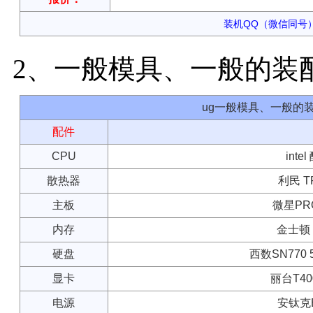
装机QQ（微信同号）：
2、一般模具、一般的装
ug一般模具、一般的
配件
CPU
inte
散热器
利民 T
主板
微星PRO
内存
金士顿 8
硬盘
西数SN770 
显卡
丽台T40
电源
安钛克B