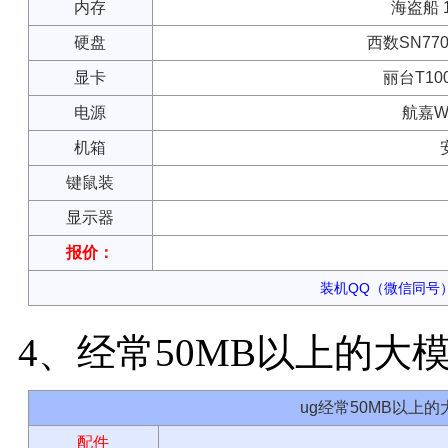
内存
海盗船 1
硬盘
西数SN770
显卡
丽台T10
电源
航嘉W
机箱
键鼠装
显示器
报价：
装机QQ（微信同号）：
4、经常50MB以上的大
ug经常50MB以上
配件