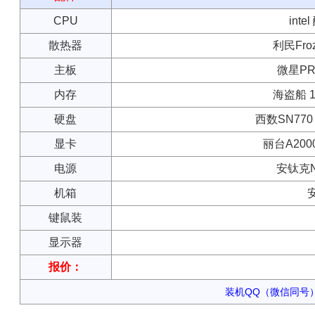
CPU
inte
散热器
利民Froz
主板
微星PRO
内存
海盗船 16
硬盘
西数SN770 
显卡
丽台A200
电源
安钛克N
机箱
键鼠装
显示器
报价：
装机QQ（微信同号）：