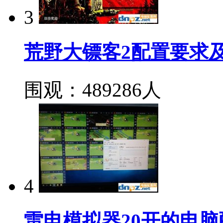
3
荒野大镖客2配置要求
围观：489286人
4
雷电模拟器20开的电脑