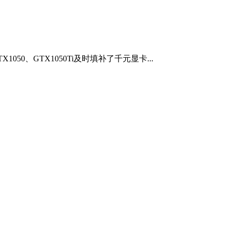
50、GTX1050Ti及时填补了千元显卡...