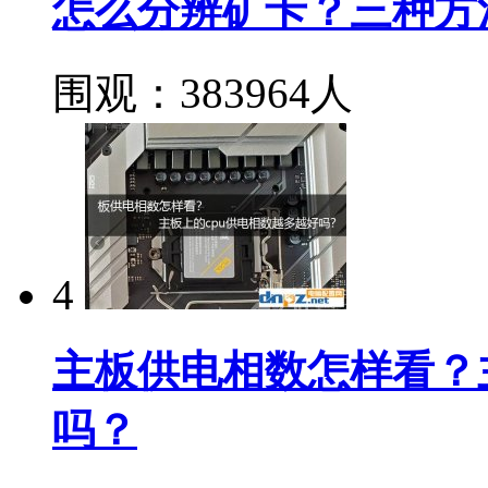
怎么分辨矿卡？三种方
围观：383964人
4
主板供电相数怎样看？
吗？