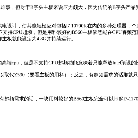
难事，但对于B字头主板来说压力颇大，因为传统的B字头产品
，使其能轻松应对包括i7 10700K在内的多种处理器，个别高端
身不支持CPU超频，但是用料较好的B560主板依然能在CPU
，那主板就能设定为4.8G并持续运行。
的高端cpu，但是不支持CPU超频功能意味着只能释放Intel预设
以取代Z590（要看主板的用料）；反之，有超频需求的话那就只能
频需求的话，一块用料较好的B560主板完全可以带起i7-11700