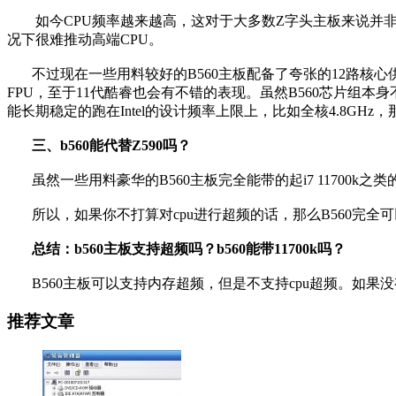
如今CPU频率越来越高，这对于大多数Z字头主板来说并非
况下很难推动高端CPU。
不过现在一些用料较好的B560主板配备了夸张的12路核心供电设计
FPU，至于11代酷睿也会有不错的表现。虽然B560芯片组本
能长期稳定的跑在Intel的设计频率上限上，比如全核4.8GHz
三、b560能代替Z590吗？
虽然一些用料豪华的B560主板完全能带的起i7 11700k之类
所以，如果你不打算对cpu进行超频的话，那么B560完全可
总结：b560主板支持超频吗？b560能带11700k吗？
B560主板可以支持内存超频，但是不支持cpu超频。如果没有超
推荐文章