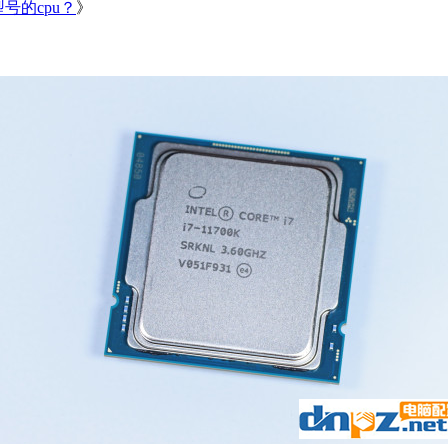
型号的cpu？
》