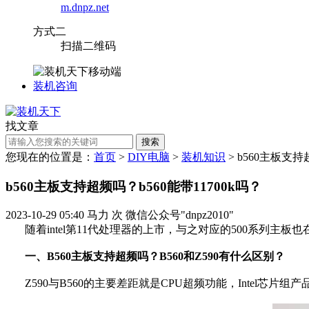
m.dnpz.net
方式二
扫描二维码
装机咨询
找文章
搜索
您现在的位置是：
首页
>
DIY电脑
>
装机知识
> b560主板支持
b560主板支持超频吗？b560能带11700k吗？
2023-10-29 05:40
马力
次
微信公众号"dnpz2010"
随着intel第11代处理器的上市，与之对应的500系列主板也
一、B560主板支持超频吗？B560和Z590有什么区别？
Z590与B560的主要差距就是CPU超频功能，Intel芯