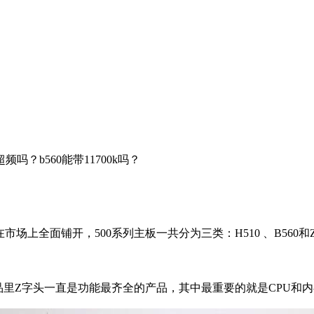
超频吗？b560能带11700k吗？
在市场上全面铺开，500系列主板一共分为三类：H510 、B560
片组产品里Z字头一直是功能最齐全的产品，其中最重要的就是CPU和