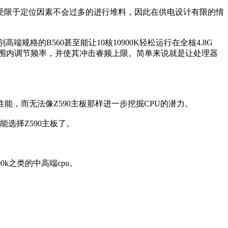
受限于定位因素不会过多的进行堆料，因此在供电设计有限的情
规格的B560甚至能让10核10900K轻松运行在全核4.8G
睿频范围内调节频率，并使其冲击睿频上限。简单来说就是让处理器
的性能，而无法像Z590主板那样进一步挖掘CPU的潜力。
选择Z590主板了。
k之类的中高端cpu。