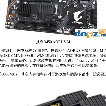
技嘉B450 AORUS M
嘉小雕系列，网友戏称为“雕牌”。技嘉B450 AORUS M虽然属
 M采用8+3相PWM供电设计，定制雷电铁素体电感。提供一个M.2接口，
提供了散热马甲，非常贴心。此外这款主板在网络上进行了优化，采
能有很好的体验，在同价位的B450主板里边性价比非常高。
是3000MHz，其实内存频率的对于游戏性能的影响很小，没