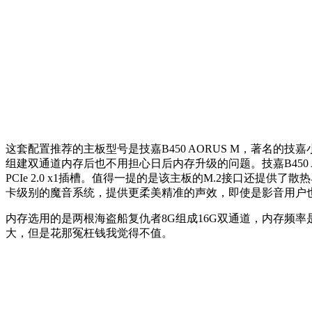
这套配置推荐的主板型号是技嘉B450 AORUS M，著名的技
组建双通道内存后也不用担心日后内存升级的问题。技嘉B450 AORUS
PCIe 2.0 x1插槽。值得一提的是该主板的M.2接口还
卡级别的魔音系统，提供更柔美精准的声效，即使是影音用户也
内存选用的是两根海盗船复仇者8G组成16G双通道，内存频率
大，但是花那冤枉钱我觉得不值。